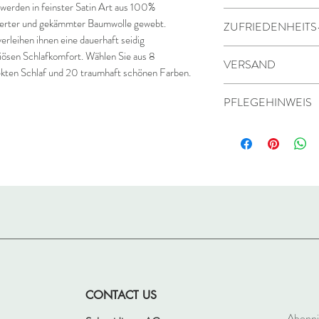
werden in feinster Satin Art aus 100%
Erstklassige Quali
rierter und gekämmter Baumwolle gewebt.
ZUFRIEDENHEITS
Seidig schimmern
erleihen ihnen eine dauerhaft seidig
Geschmeidig zarte
Wir sind sicher, dass 
iösen Schlafkomfort. Wählen Sie aus 8
VERSAND
Luxuriöser Schlaf
Schlafkomfort von Or
ekten Schlaf und 20 traumhaft schönen Farben.
Atmungsaktiv
geniessen werden.
Kostenlose Lieferu
Oeko-Tex® zertifiz
PFLEGEHINWEIS
Sie kennen Origin
Lichtenstein
Qualitäts-Reissve
Dann nutzen Sie uns
Lieferung innerha
Maschinenwäsche 
Waschen Sie den D
Sollten Sie wider E
Schliessen Sie den
schicken Sie die 
Verwenden Sie Bun
einfach an uns zur
Aufheller
Trockner geeignet
CONTACT US
Abonni