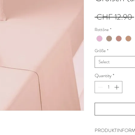
 CHF 12.90 
Rottöne
*
Größe
*
Select
Quantity
*
PRODUKTINFORM