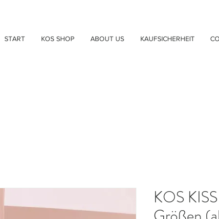
START
KOS SHOP
ABOUT US
KAUFSICHERHEIT
C
KOS KIS
Größen (a