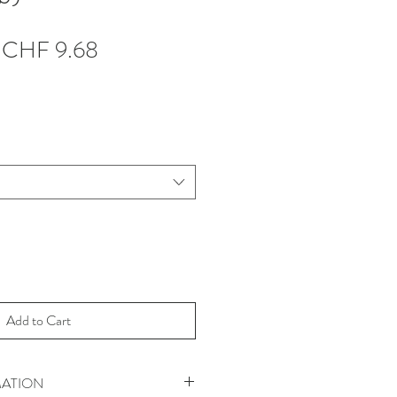
Regular
Sale
CHF 9.68
Price
Price
Add to Cart
ATION