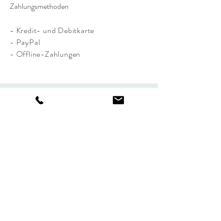
Zahlungsmethoden
- Kredit- und Debitkarte
- PayPal
- Offline-Zahlungen
Abonnieren Sie unseren Newsletter!
Jetzt abonnieren
CONTACT US